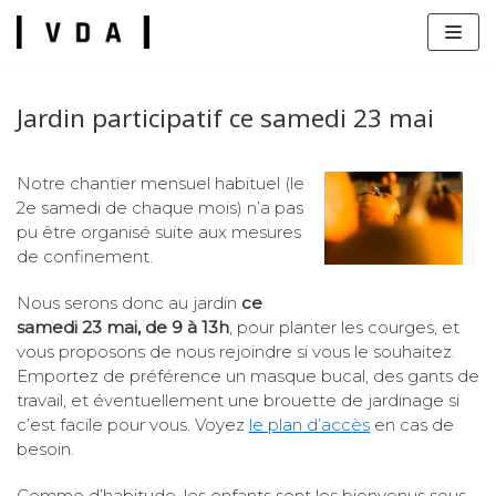
Aller
au
contenu
Jardin participatif ce samedi 23 mai
Notre chantier mensuel habituel (le
2e samedi de chaque mois) n’a pas
s
pu être organisé suite aux mesures
de confinement.
Nous serons donc au jardin
ce
samedi 23 mai, de 9 à 13h
, pour planter les courges, et
vous proposons de nous rejoindre si vous le souhaitez.
Emportez de préférence un masque bucal, des gants de
travail, et éventuellement une brouette de jardinage si
c’est facile pour vous. Voyez
le plan d’accès
en cas de
besoin.
Comme d’habitude, les enfants sont les bienvenus sous