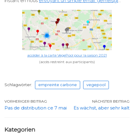
instant en nous
envoyant un simple email: gemeis@
…
accéder à la carte VegePool pour la saison 2021
(accès restreint aux participants)
Schlagwörter:
empreinte carbone
vegepool
VORHERIGER BEITRAG
NÄCHSTER BEITRAG
Pas de distribution ce 7 mai
Es wächst, aber sehr kalt
Kategorien