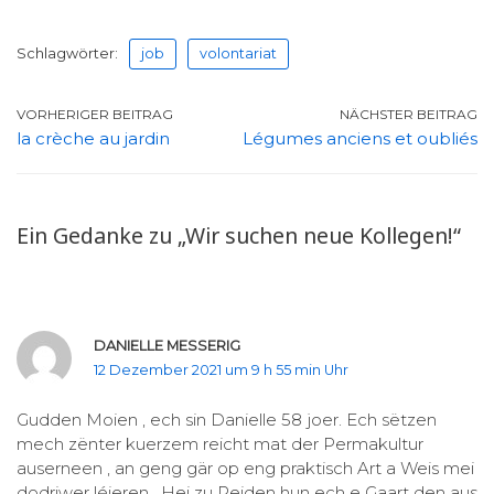
Schlagwörter:
job
volontariat
VORHERIGER BEITRAG
NÄCHSTER BEITRAG
la crèche au jardin
Légumes anciens et oubliés
Ein Gedanke zu „Wir suchen neue Kollegen!“
DANIELLE MESSERIG
12 Dezember 2021 um 9 h 55 min Uhr
Gudden Moien , ech sin Danielle 58 joer. Ech sëtzen
mech zënter kuerzem reicht mat der Permakultur
auserneen , an geng gär op eng praktisch Art a Weis mei
dodriwer léieren . Hei zu Reiden hun ech e Gaart den aus