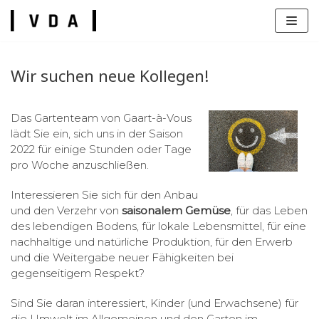
Zum
Inhalt
springen
Wir suchen neue Kollegen!
Das Gartenteam von Gaart-à-Vous
lädt Sie ein, sich uns in der Saison
s
2022 für einige Stunden oder Tage
pro Woche anzuschließen.
Interessieren Sie sich für den Anbau
und den Verzehr von
saisonalem Gemüse
, für das Leben
des lebendigen Bodens, für lokale Lebensmittel, für eine
nachhaltige und natürliche Produktion, für den Erwerb
und die Weitergabe neuer Fähigkeiten bei
gegenseitigem Respekt?
Sind Sie daran interessiert, Kinder (und Erwachsene) für
die Umwelt im Allgemeinen und den Garten im