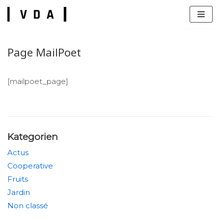
Zum
Inhalt
springen
Page MailPoet
[mailpoet_page]
s
Kategorien
Actus
Cooperative
Fruits
Jardin
Non classé