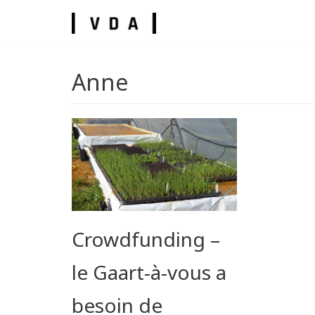
Skip
to
content
Anne
umes
Crowdfunding –
le Gaart-à-vous a
besoin de