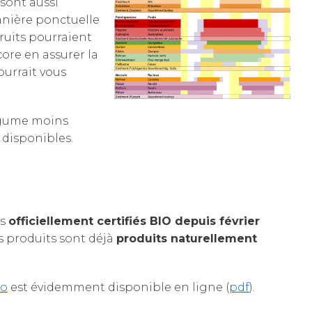
 sont aussi
anière ponctuelle
fruits pourraient
ore en assurer la
pourrait vous
légume moins
 disponibles.
es
officiellement certifiés BIO depuis février
s produits sont déjà
produits naturellement
io
est évidemment disponible en ligne (
pdf
).