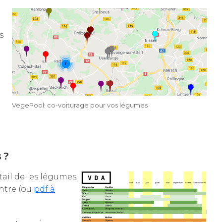
s
VegePool: co-voiturage pour vos légumes
 ?
ail de les légumes
ontre (ou
pdf à