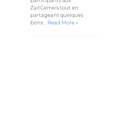
participants aux
ZaitGemeis tout en
partageant quelques
bons…
Read More »