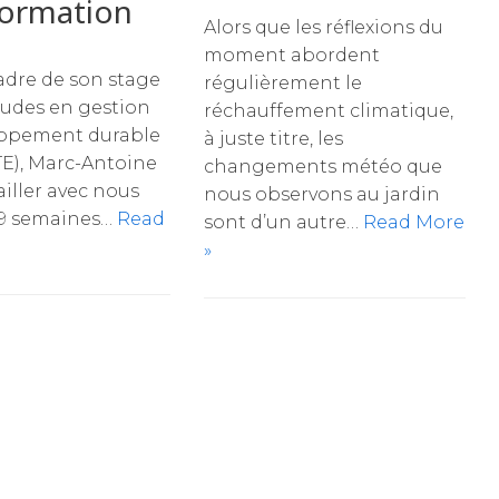
formation
Alors que les réflexions du
moment abordent
adre de son stage
régulièrement le
études en gestion
réchauffement climatique,
oppement durable
à juste titre, les
TE), Marc-Antoine
changements météo que
ailler avec nous
nous observons au jardin
9 semaines…
Read
sont d’un autre…
Read More
»