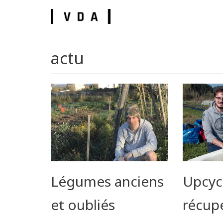
Skip
to
content
actu
umes
Légumes anciens
Upcyc
et oubliés
récupé