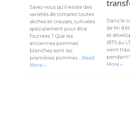
trans
Savez-vous qu’il existe des
variétés de tomates toutes
Dans le c
sèches et creuses, cultivées
de fin d’
spécialement pour être
et dével
fourrées ? Que les
(BTS au L
anciennes pommes
vient trav
blanches sont les
pendant 
premières pommes…
Read
More »
More »