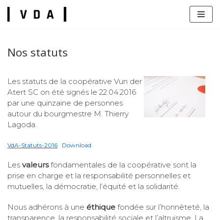
Zum
Inhalt
Nos statuts
Les statuts de la coopérative Vun der
Atert SC on été signés le 22.04.2016
s
par une quinzaine de personnes
autour du bourgmestre M. Thierry
Lagoda.
VdA-Statuts-2016
Download
Les
valeurs
fondamentales de la coopérative sont la
prise en charge et la responsabilité personnelles et
mutuelles, la démocratie, l’équité et la solidarité.
Nous adhérons à une
éthique
fondée sur l’honnêteté, la
transparence, la responsabilité sociale et l’altruisme. La