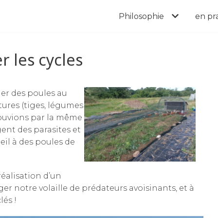
Philosophie
en pr
 les cycles
er des poules au
tures (tiges, légumes
pouvions par la même
ent des parasites et
il à des poules de
éalisation d’un
er notre volaille de prédateurs avoisinants, et à
lés !