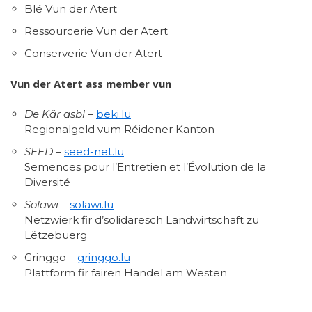
Blé Vun der Atert
Ressourcerie Vun der Atert
Conserverie Vun der Atert
Vun der Atert ass member vun
De Kär asbl
–
beki.lu
Regionalgeld vum Réidener Kanton
SEED
–
seed-net.lu
Semences pour l’Entretien et l’Évolution de la
Diversité
Solawi
–
solawi.lu
Netzwierk fir d’solidaresch Landwirtschaft zu
Lëtzebuerg
Gringgo –
gringgo.lu
Plattform fir fairen Handel am Westen