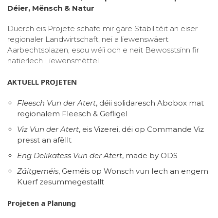
Déier, Mënsch & Natur
Duerch eis Projete schafe mir gäre Stabilitéit an eiser
regionaler Landwirtschaft, nei a liewenswäert
Aarbechtsplazen, esou wéii och e neit Bewosstsinn fir
natierlech Liewensmëttel.
AKTUELL PROJETEN
Fleesch Vun der Atert
, déii solidaresch Abobox mat
regionalem Fleesch & Gefligel
Viz Vun der Atert
, eis Vizerei, déi op Commande Viz
presst an afëllt
Eng Delikatess Vun der Atert
, made by ODS
Zäitgeméis
, Geméis op Wonsch vun Iech an engem
Kuerf zesummegestallt
Projeten a Planung