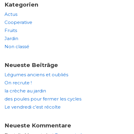
Kategorien
Actus
Cooperative
Fruits
Jardin
Non classé
Neueste Beiträge
Légumes anciens et oubliés
On recrute !
la crèche au jardin
des poules pour fermer les cycles
Le vendredi c'est récolte
Neueste Kommentare