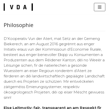
Zum
Inhalt
Philosophie
D‘Kooperativ Vun der Atert, mat Sëtz an der Gemeng
Biekerech, an am August 2016 gegrënnt aus enger
Initiativ eraus vun der Kommissioun d’Economie Rurale,
s
besteet aus enger benevoller Ekipp vu Konsumenten a
Produzenten aus dem Réidener Kanton, déi no Weeër a
Léisunge sichen, fir de natierlechen a gesonde
Wuesstem an eiser Regioun ronderëm d’Atert ze
fërderen an déi landwirtschaftlech gepäägte Landschaft
duerch eis Projeten ze schützen. Mir entwéckelen
zäitgeméiss Ernierungssystemer, respektiv
ökoagrologesch Projeten, déi op eiser Mëscht gewuess
sinn!
Eise Leitmotiv: fair, transparent an am Respekt fir