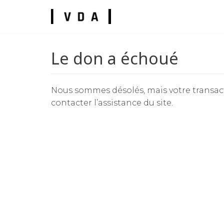
Skip
to
content
Le don a échoué
Nous sommes désolés, mais votre transact
contacter l’assistance du site.
umes